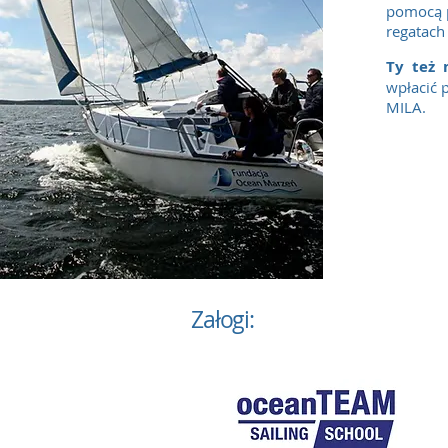
pomocą
regatach
Ty też
wpłacić 
MILA.
Załogi: