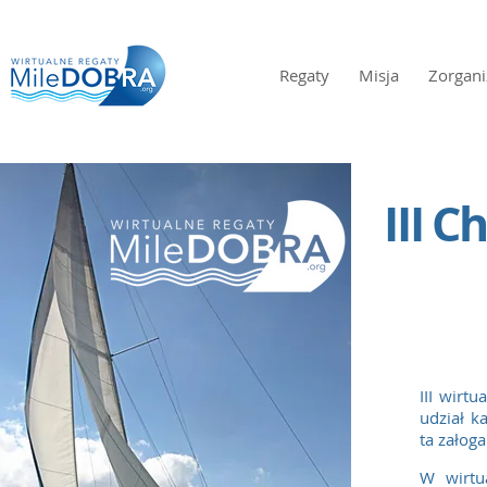
Regaty
Misja
Zorgani
III 
reg
III wirt
udział k
ta załog
W wirtu