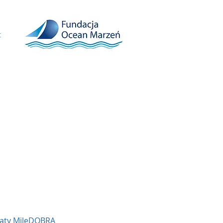
t
gaty MileDOBRA