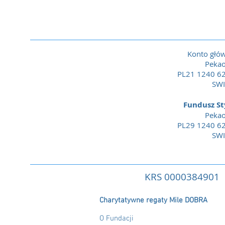
Konto głó
Pekao
PL21 1240 6
SWI
Fundusz St
Pekao
PL29 1240 6
SWI
KRS 0000384901
Charytatywne regaty Mile DOBRA
O Fundacji