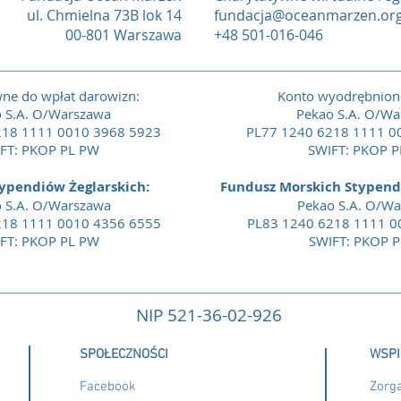
ul. Chmielna 73B lok 14
fundacja@oceanmarzen.org
00-801 Warszawa
+48 501-016-046
wne do wpłat darowizn:
Konto wyodrębnion
 S.A. O/Warszawa
Pekao S.A. O/Wa
218 1111 0010 3968 5923
PL77 1240 6218 1111 0
FT: PKOP PL PW
SWIFT: PKOP 
ypendiów Żeglarskich:
Fundusz Morskich Stypen
 S.A. O/Warszawa
Pekao S.A. O/W
218 1111 0010 4356 6555
PL83 1240 6218 1111 0
FT: PKOP PL PW
SWIFT: PKOP 
NIP 521-36-02-926
SPOŁECZNOŚCI
WSPI
Facebook
Zorga