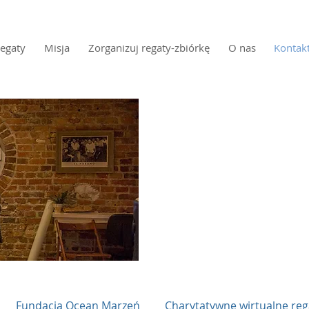
egaty
Misja
Zorganizuj regaty-zbiórkę
O nas
Kontak
Fundacja Ocean Marzeń
Charytatywne wirtualne re