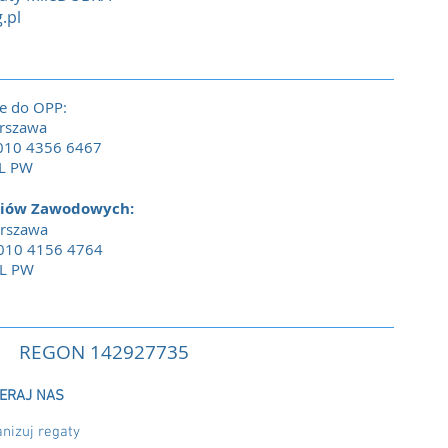
.pl
e do OPP:
rszawa
010 4356 6467
PL PW
diów Zawodowych:
arszawa
010 4156 4764
PL PW
REGON 142927735
ERAJ NAS
nizuj regaty